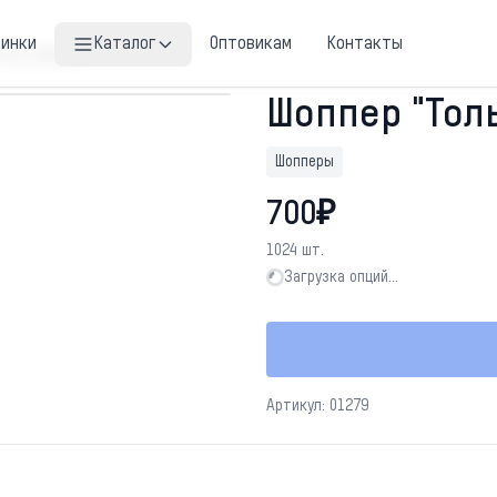
винки
Каталог
Оптовикам
Контакты
о не трогай"
Шоппер "Толь
Шопперы
700₽
1024 шт.
Загрузка опций…
Загрузка опций…
Артикул: 01279