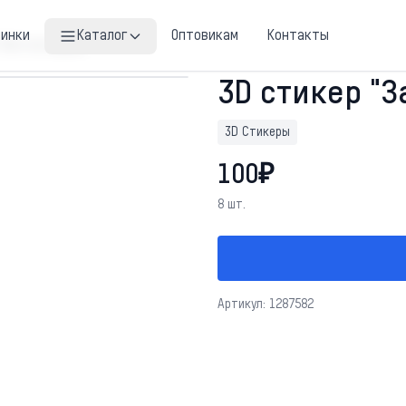
винки
Каталог
Оптовикам
Контакты
"Зато не нормис"
3D стикер "З
3D Стикеры
100₽
8 шт.
Артикул: 1287582