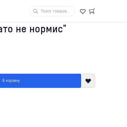
ато не нормис"
В корзину