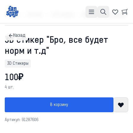
Главная
Каталог
3D Стикеры
3D стикер "Бро, все будет норм и т.д"
Назад
3D стикер "Бро, все будет
норм и т.д"
3D Стикеры
100₽
4 шт.
В корзину
Артикул: 91287606