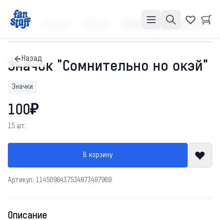
Главная
Каталог
Значки
Значок "Сомнительно но окэй"
Назад
Значок "Сомнительно но окэй"
Значки
100₽
15 шт.
В корзину
Артикул: 1145096437534873487969
Описание