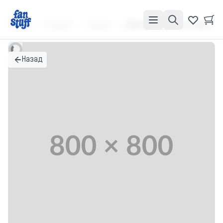
Главная
Каталог
Значки
Значок "Питер мосты закат"
Назад