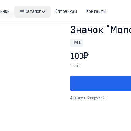
винки
Каталог
Оптовикам
Контакты
сточкой" sale
Значок "Мопс
SALE
100₽
15 шт.
Артикул: 3mopskost