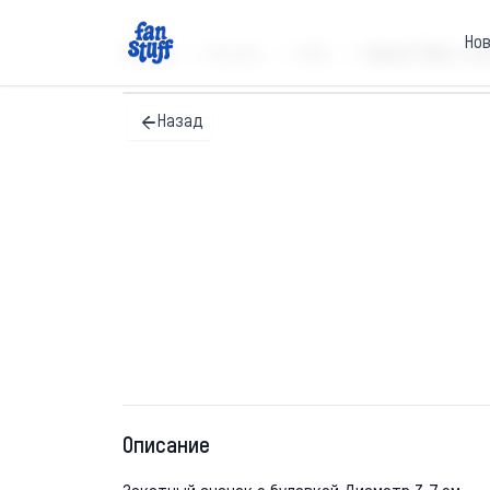
Но
Главная
Каталог
SALE
Значок "Мопс с ко
Назад
Описание