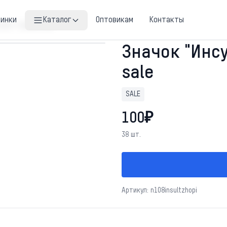
винки
Каталог
Оптовикам
Контакты
опы" черный sale
Значок "Инс
sale
SALE
100₽
38 шт.
Артикул: n108insultzhopi