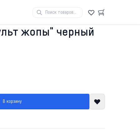
ульт жопы" черный
В корзину