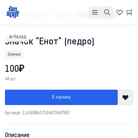
Главная
Каталог
Значки
Значок "Енот" (педро)
Назад
Значок "Енот" (педро)
Значки
100₽
48 шт.
В корзину
Артикул: 1145096437534873487957
Описание