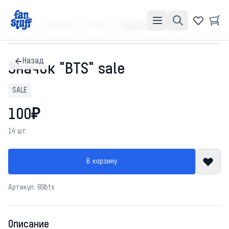
Главная
Каталог
SALE
Значок "BTS" sale
Назад
Значок "BTS" sale
SALE
100₽
14 шт.
В корзину
Артикул: 89bts
Описание