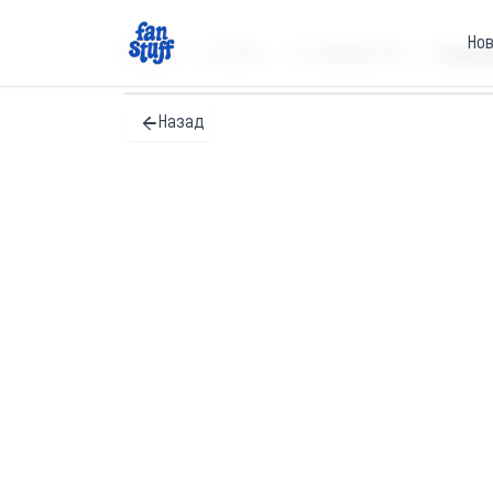
Но
Главная
Каталог
Стикерпаки А6
Стикерпа
Назад