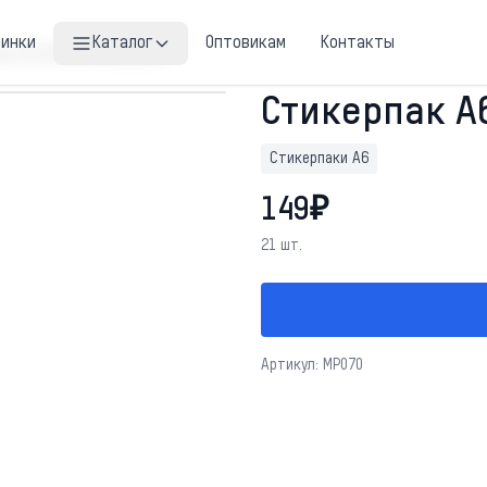
винки
Каталог
Оптовикам
Контакты
к А6 Saint Petersburg #1
Стикерпак А6
Стикерпаки А6
149₽
21 шт.
Артикул: MP070