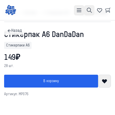
Главная
Каталог
Стикерпаки А6
Стикерпак А6 DanDaDan
Назад
Стикерпак А6 DanDaDan
Стикерпаки А6
149₽
28 шт.
В корзину
Артикул: MP076