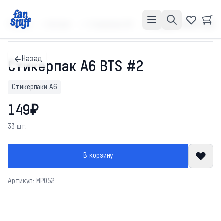
Главная
Каталог
Стикерпаки А6
Стикерпак А6 BTS #2
Назад
Стикерпак А6 BTS #2
Стикерпаки А6
149₽
33 шт.
В корзину
Артикул: MP052