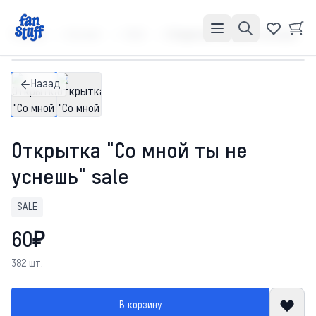
Главная
Каталог
SALE
Открытка "Со мной ты не уснешь" sale
Назад
Открытка "Со мной ты не
уснешь" sale
SALE
60₽
382 шт.
В корзину