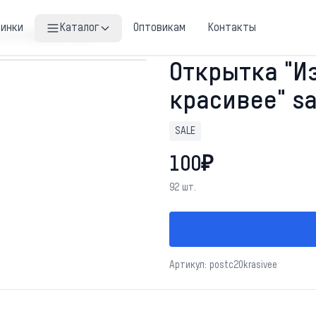
винки
Каталог
Оптовикам
Контакты
 но я красивее" sale
Открытка "И
красивее" sa
SALE
100₽
92 шт.
Артикул: postc20krasivee