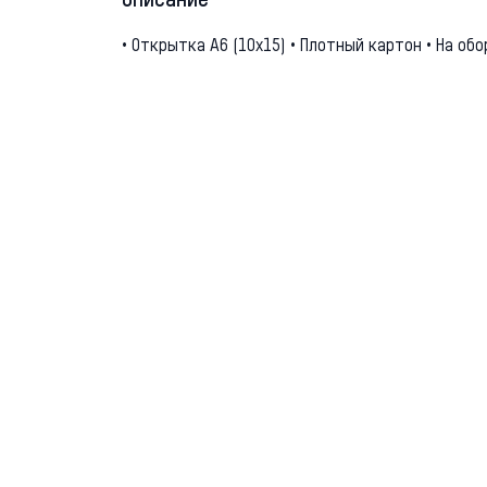
Описание
• Открытка А6 (10х15) • Плотный картон • На о