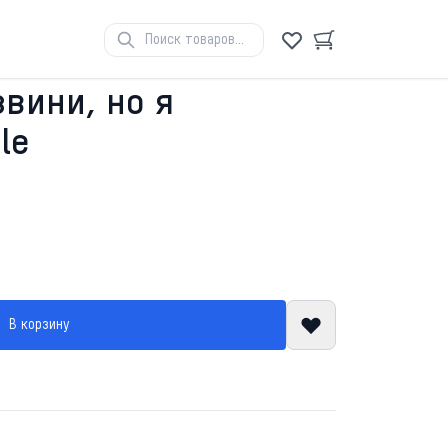
звини, но я
le
В корзину