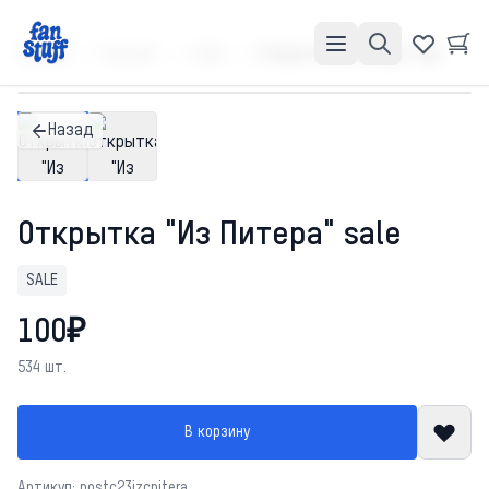
Главная
Каталог
SALE
Открытка "Из Питера" sale
Назад
Открытка "Из Питера" sale
SALE
100₽
534 шт.
В корзину
Артикул: postc23izcpitera