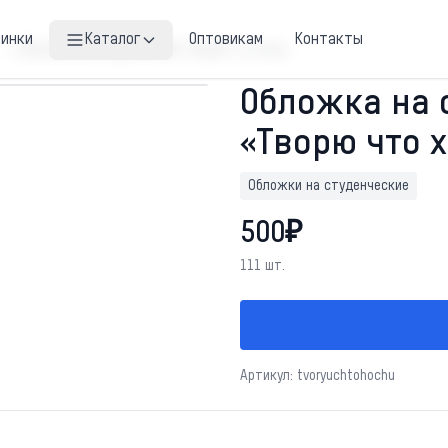
винки
Каталог
Оптовикам
Контакты
Обложка на студенческий «Творю что хочу»
Обложка на 
«Творю что 
Обложки на студенческие
500₽
111 шт.
Артикул: tvoryuchtohochu