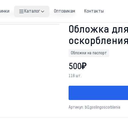
винки
Каталог
Оптовикам
Контакты
ложка для паспорта "Гослинг оскорбления"
Обложка для
оскорбления
Обложки на паспорт
500₽
118 шт.
Артикул: bl1goslingoscorblenia