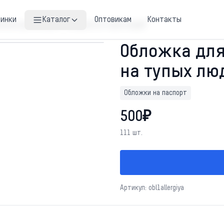
винки
Каталог
Оптовикам
Контакты
ложка для паспорта "Аллергия на тупых людей"
Обложка для
на тупых лю
Обложки на паспорт
500₽
111 шт.
Артикул: obl1allergiya