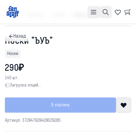
Главная
Каталог
Носки
Носки "ЪУЪ"
Назад
Носки "ЪУЪ"
Носки
290₽
145 шт.
Загрузка опций…
Загрузка опций…
В корзину
Артикул: 372847928428029285