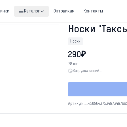
винки
Каталог
Оптовикам
Контакты
Носки "Такс
Носки
290₽
78 шт.
Загрузка опций…
Загрузка опций…
Артикул: 114509643753487348766