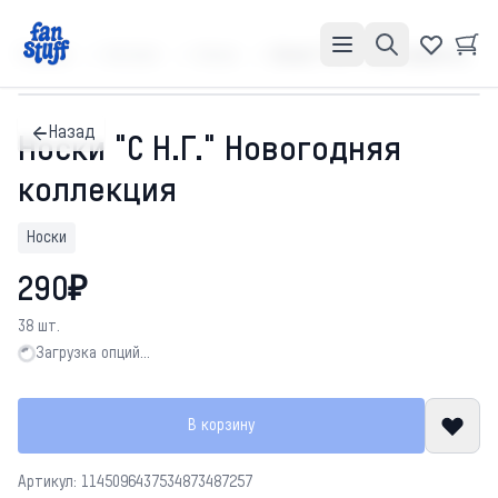
Главная
Каталог
Носки
Носки "С Н.Г." Новогодняя коллекция
Назад
Носки "С Н.Г." Новогодняя
коллекция
Носки
290₽
38 шт.
Загрузка опций…
Загрузка опций…
В корзину
Артикул: 1145096437534873487257