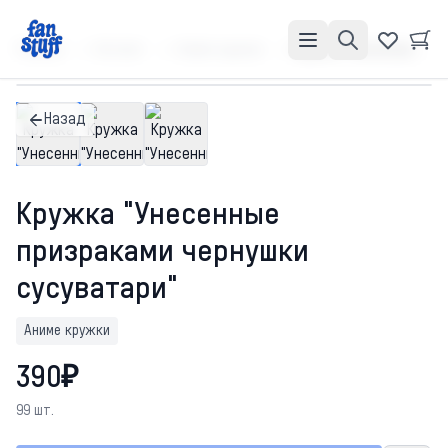
Главная
Каталог
Аниме кружки
Кружка "Унесенные призраками чернушки сусуватари"
Назад
Кружка "Унесенные
призраками чернушки
сусуватари"
Аниме кружки
390₽
99 шт.