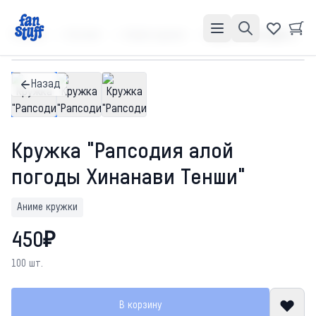
Главная
Каталог
Аниме кружки
Кружка "Рапсодия алой погоды Хинанави Тенши"
Назад
Кружка "Рапсодия алой
погоды Хинанави Тенши"
Аниме кружки
450₽
100 шт.
В корзину