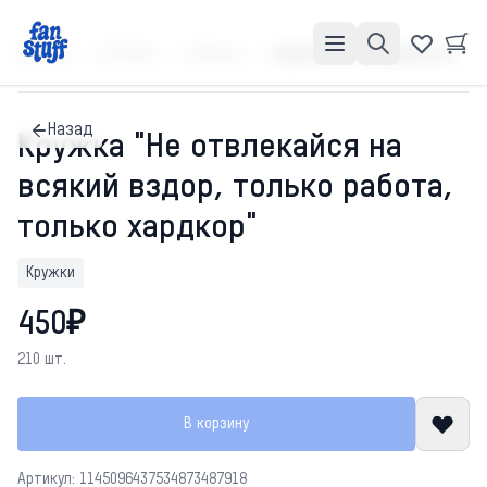
Главная
Каталог
Кружки
Кружка "Не отвлекайся на всякий вздор, только работа, только хардкор"
Назад
Кружка "Не отвлекайся на
всякий вздор, только работа,
только хардкор"
Кружки
450₽
210 шт.
В корзину
Артикул: 1145096437534873487918