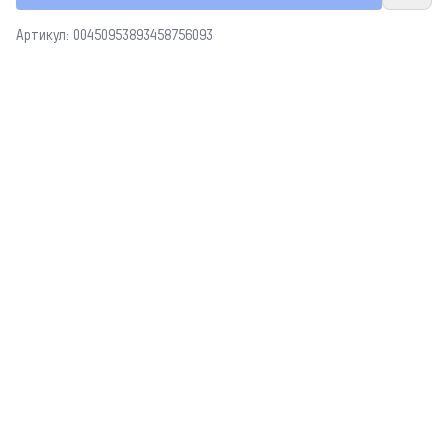
Артикул: 00450953893458756093