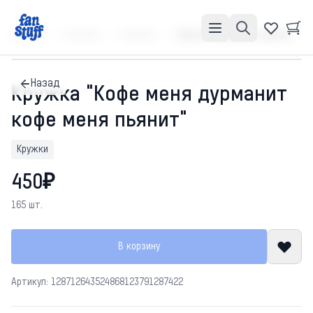
Главная
Каталог
Кружки
Кружка "Кофе меня дурманит кофе меня пьянит"
Назад
Кружка "Кофе меня дурманит
кофе меня пьянит"
Кружки
450₽
165 шт.
В корзину
Артикул: 128712643524868123791287422