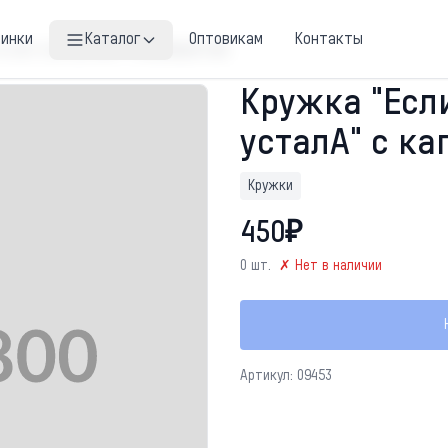
винки
Каталог
Оптовикам
Контакты
ы чуть-чуть усталА" с капибарой sale
Кружка "Есл
усталА" с ка
Кружки
450₽
0 шт.
✗ Нет в наличии
Артикул: 09453