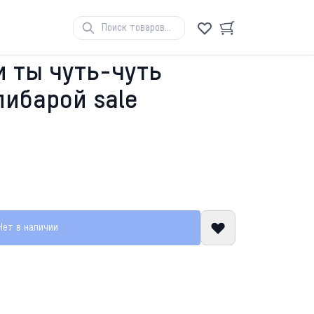
и ты чуть-чуть
пибарой sale
Нет в наличии