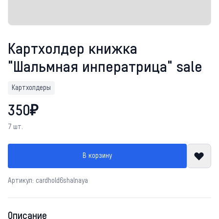
Картхолдер книжка
"Шальмная инператрица" sale
Картхолдеры
350₽
7 шт.
В корзину
Артикул: cardhold6shalnaya
Описание