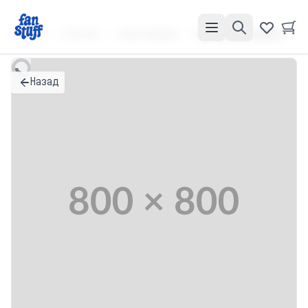
Главная
Каталог
Картхолдеры
Картхолдер книжка "Шальмная инператрица" sale
Назад