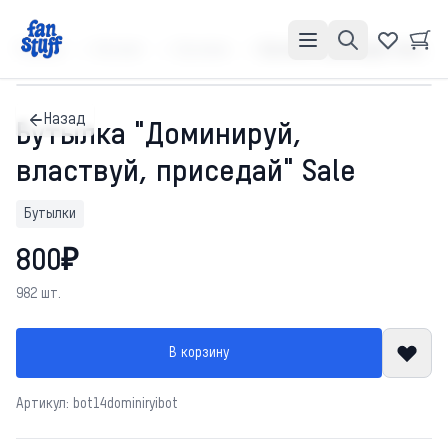
Главная
Каталог
Бутылки
Бутылка "Доминируй, властвуй, приседай" Sale
Назад
Бутылка "Доминируй,
властвуй, приседай" Sale
Бутылки
800₽
982 шт.
В корзину
Артикул: bot14dominiryibot