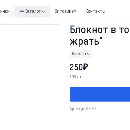
винки
Каталог
Оптовикам
Контакты
чку "Успеваю только жрать"
Блокнот в т
жрать"
Блокноты
250₽
198 шт.
Артикул: 87125