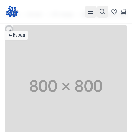
Главная
Каталог
3D Стикеры
3D стикер "Кактак" sale
Назад