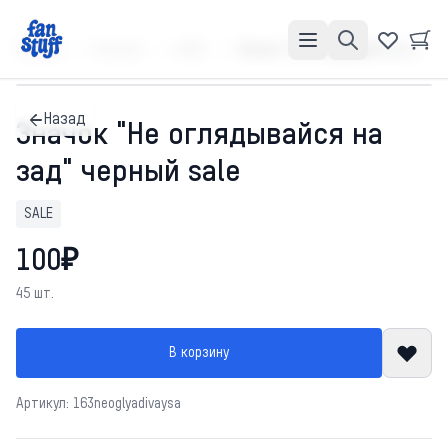
Главная
Каталог
SALE
Значок "Не оглядывайся на зад" черный sale
Назад
Значок "Не оглядывайся на
зад" черный sale
SALE
100₽
45 шт.
В корзину
Артикул: 163neoglyadivaysa