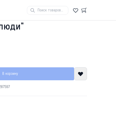
 люди"
В корзину
287597