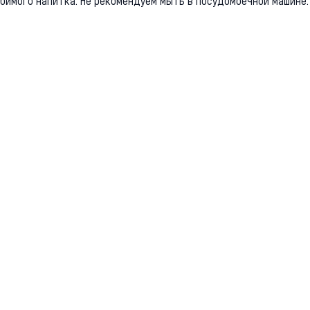
бимого напитка. Не рекомендуем мыть в посудомоечной машине.